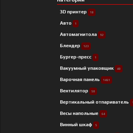
3D принтер
18
Авто
1
Автомагнитола
92
Блендер
123
Бургер-пресс
1
Вакуумный упаковщик
40
Варочная панель
1461
Вентилятор
50
Вертикальный отпариватель
Весы напольные
64
Винный шкаф
5