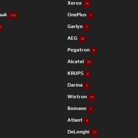
Xerox
18
ный
OnePlus
132
1
Garlyn
9
1
AEG
26
Pegatron
8
Alcatel
25
KRUPS
2
Darina
2
Wistron
91
Bomann
7
Atlant
4
DeLonghi
17