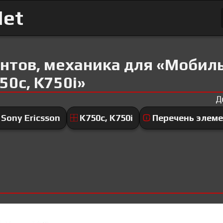
Net
нтов, механика для «Мобил
50c, K750i»
Д
Sony Ericsson
K750c, K750i
Перечень элеме