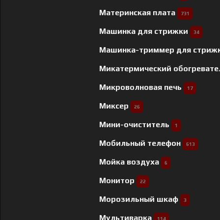
Материнская плата
731
Машинка для стрижки
34
Машинка-триммер для стриж
Микатермический обогреват
Микроволновая печь
17
Миксер
26
Мини-очиститель
1
Мобильный телефон
613
Мойка воздуха
6
Монитор
22
Морозильный шкаф
3
Мультиварка
114