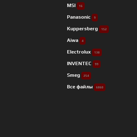
MSI
16
Panasonic
9
Kuppersberg
152
Aiwa
4
Electrolux
138
INVENTEC
99
Smeg
254
Все файлы
6860