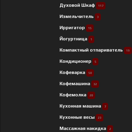
Духовой Шкаф
117
Измельчитель
3
Ирригатор
15
Йогуртница
1
Компактный отпариватель
19
Кондиционер
5
Кофеварка
50
Кофемашина
32
Кофемолка
20
Кухонная машина
7
Кухонные весы
23
Массажная накидка
2