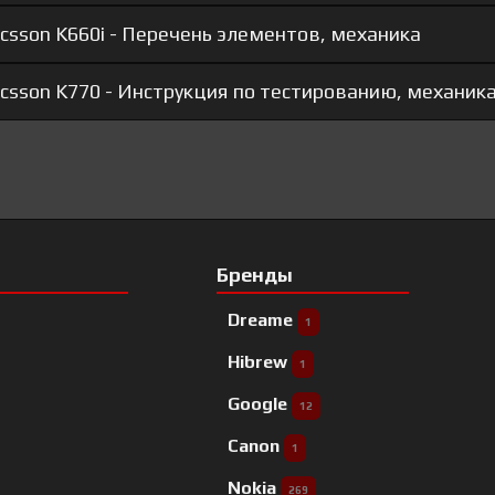
csson K660i - Перечень элементов, механика
csson K770 - Инструкция по тестированию, механик
Бренды
Dreame
1
Hibrew
1
Google
12
Canon
1
Nokia
269