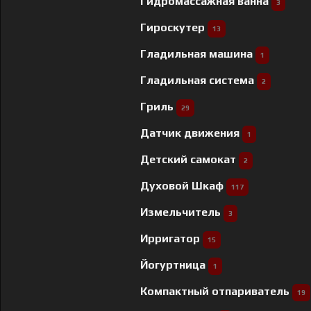
Гидромассажная ванна
3
Гироскутер
13
Гладильная машина
1
Гладильная система
2
Гриль
29
Датчик движения
1
Детский самокат
2
Духовой Шкаф
117
Измельчитель
3
Ирригатор
15
Йогуртница
1
Компактный отпариватель
19