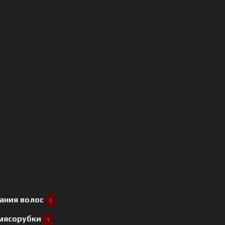
ания волос
1
 мясорубки
1