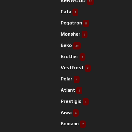
KENWOOD
12
Cata
1
Pegatron
8
Monsher
1
Beko
39
Brother
1
Vestfrost
2
Polar
4
Atlant
4
Prestigio
5
Aiwa
4
Bomann
7