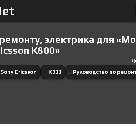
Net
 ремонту, электрика для «М
icsson K800»
Д
Sony Ericsson
K800
Руководство по ремонт