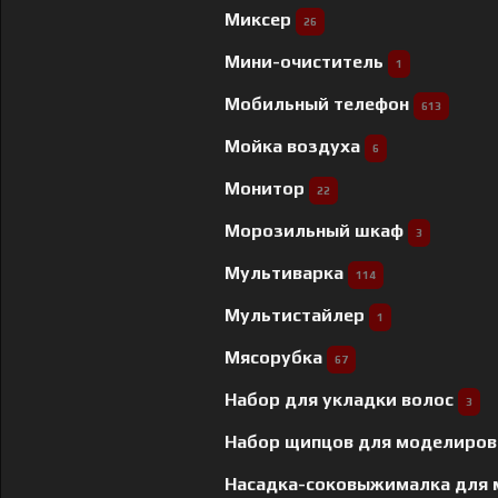
Миксер
26
Мини-очиститель
1
Мобильный телефон
613
Мойка воздуха
6
Монитор
22
Морозильный шкаф
3
Мультиварка
114
Мультистайлер
1
Мясорубка
67
Набор для укладки волос
3
Набор щипцов для моделиров
Насадка-соковыжималка для