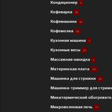
Кондиционер
5
Кофеварка
50
Кофемашина
32
Кофемолка
20
Кухонная машина
7
Кухонные весы
23
Массажная накидка
2
Материнская плата
731
Машинка для стрижки
34
Машинка-триммер для стриж
Микатермический обогреват
Микроволновая печь
17