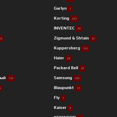
Garlyn
1
Korting
233
INVENTEC
99
Zigmund & Shtain
16
32
Kuppersberg
152
Haier
28
Packard Bell
43
ный
Samsung
132
435
Blaupunkt
9
17
Fly
1
Kaiser
8