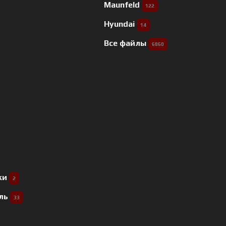
Maunfeld
122
Hyundai
14
Все файлы
6860
ки
2
ель
33