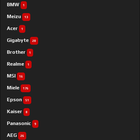
BMW
1
Meizu
13
Acer
1
Gigabyte
28
Brother
1
Realme
1
MSI
16
Miele
176
Epson
51
Kaiser
8
Panasonic
9
AEG
26