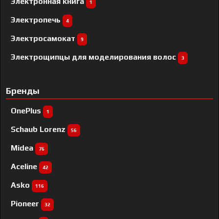
Электронная книга
1
Электропечь
4
Электросамокат
9
Электрощипцы для моделирования волос
3
Бренды
OnePlus
1
Schaub Lorenz
56
Midea
76
Aceline
42
Asko
116
Pioneer
32