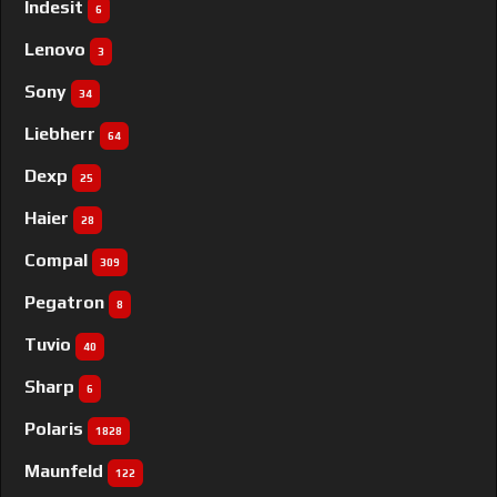
Indesit
6
Lenovo
3
Sony
34
Liebherr
64
Dexp
25
Haier
28
Compal
309
Pegatron
8
Tuvio
40
Sharp
6
Polaris
1828
Maunfeld
122