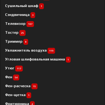
Сушильный шкаф
1
Сэндвичница
3
Телевизор
107
Тостер
25
Триммер
8
Увлажнитель воздуха
119
Угловая шлифовальная машина
1
Утюг
117
Фен
54
Фен-расческа
15
Фен-щетка
1
Фритюрница
2