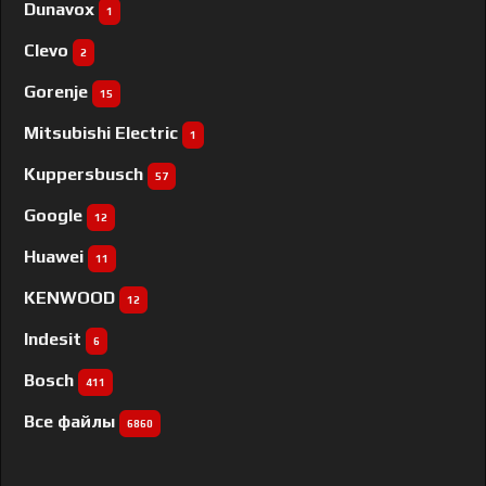
Dunavox
1
Clevo
2
Gorenje
15
Mitsubishi Electric
1
Kuppersbusch
57
Google
12
Huawei
11
KENWOOD
12
Indesit
6
Bosch
411
Все файлы
6860