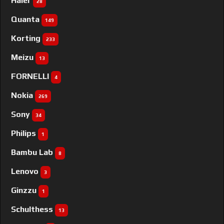
Haier
28
Quanta
149
Korting
233
Meizu
13
FORNELLI
4
Nokia
269
Sony
34
Philips
1
Bambu Lab
8
Lenovo
3
Ginzzu
1
Schulthess
13