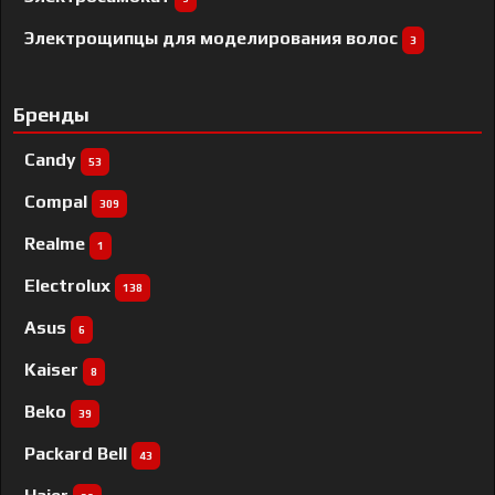
Электрощипцы для моделирования волос
3
Бренды
Candy
53
Compal
309
Realme
1
Electrolux
138
Asus
6
Kaiser
8
Beko
39
Packard Bell
43