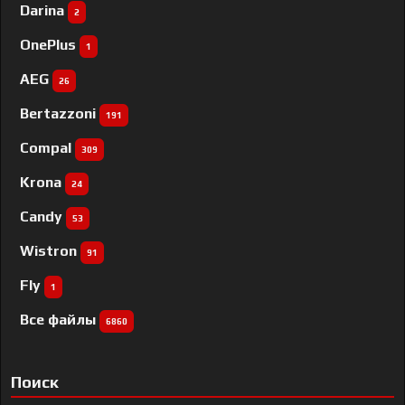
Darina
2
OnePlus
1
AEG
26
Bertazzoni
191
Compal
309
Krona
24
Candy
53
Wistron
91
Fly
1
Все файлы
6860
Поиск