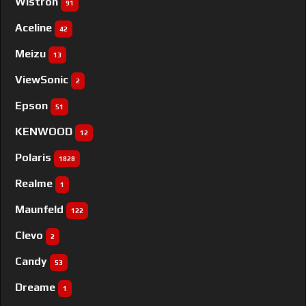
Wistron
91
Aceline
42
Meizu
13
ViewSonic
2
Epson
51
KENWOOD
12
Polaris
1828
Realme
1
Maunfeld
122
Clevo
2
Candy
53
Dreame
1