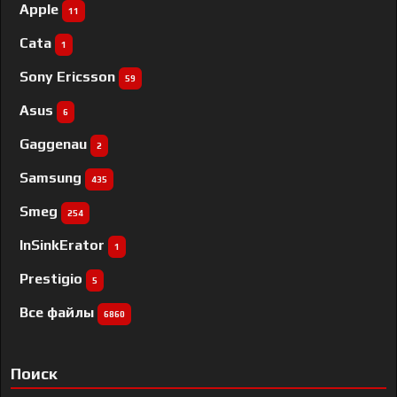
Apple
11
Cata
1
Sony Ericsson
59
Asus
6
Gaggenau
2
Samsung
435
Smeg
254
InSinkErator
1
Prestigio
5
Все файлы
6860
Поиск