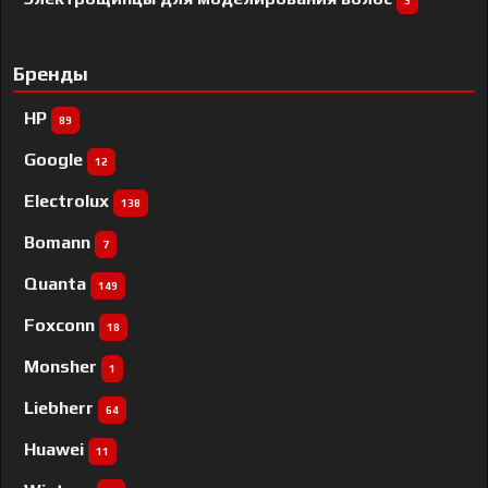
3
Бренды
HP
89
Google
12
Electrolux
138
Bomann
7
Quanta
149
Foxconn
18
Monsher
1
Liebherr
64
Huawei
11