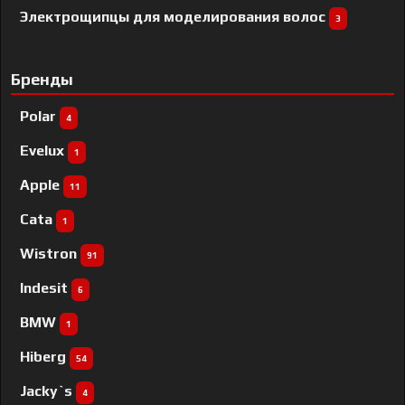
Электрощипцы для моделирования волос
3
Бренды
Polar
4
Evelux
1
Apple
11
Cata
1
Wistron
91
Indesit
6
BMW
1
Hiberg
54
Jacky`s
4