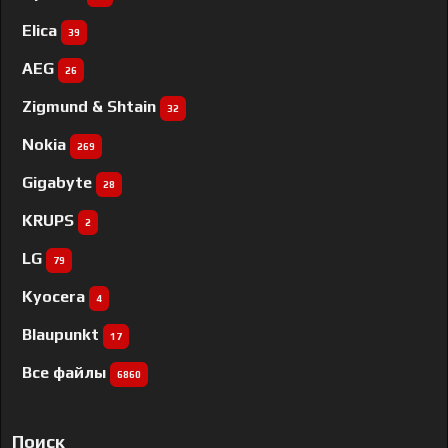
Elica
39
AEG
26
Zigmund & Shtain
32
Nokia
269
Gigabyte
28
KRUPS
2
LG
79
Kyocera
4
Blaupunkt
17
Все файлы
6860
Поиск