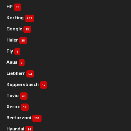
HP
89
Korting
233
Google
12
Haier
28
Fly
1
Asus
6
Liebherr
64
Kuppersbusch
57
Tuvio
40
Xerox
18
Bertazzoni
191
Hyundai
14