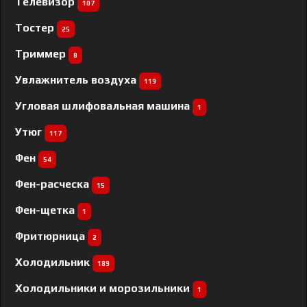
Телевизор
107
Тостер
25
Триммер
8
Увлажнитель воздуха
119
Угловая шлифовальная машина
1
Утюг
117
Фен
54
Фен-расческа
15
Фен-щетка
1
Фритюрница
2
Холодильник
189
Холодильники и морозильники
1