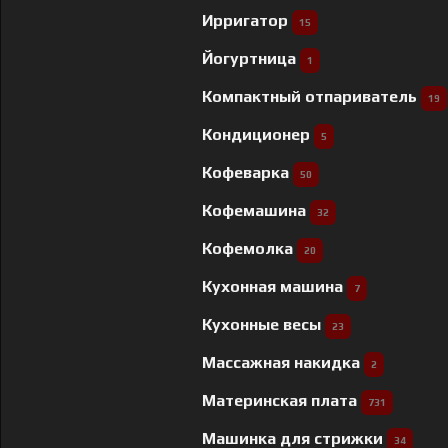
Ирригатор
15
Йогуртница
1
Компактный отпариватель
19
Кондиционер
5
Кофеварка
50
Кофемашина
32
Кофемолка
20
Кухонная машина
7
Кухонные весы
23
Массажная накидка
2
Материнская плата
731
Машинка для стрижки
34