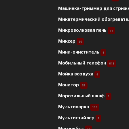
Машинка-триммер для стриж
Микатермический обогреват
Микроволновая печь
17
Миксер
26
Мини-очиститель
1
Мобильный телефон
613
Мойка воздуха
6
Монитор
22
Морозильный шкаф
3
Мультиварка
114
Мультистайлер
1
Мясорубка