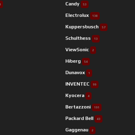
Candy
9
53
Electrolux
138
Kuppersbusch
57
Schulthess
13
ViewSonic
2
Hiberg
54
Dunavox
1
INVENTEC
99
Kyocera
4
Bertazzoni
191
Packard Bell
43
Gaggenau
2