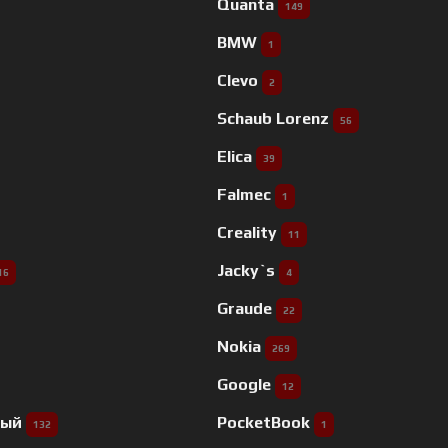
Quanta
149
BMW
1
Clevo
2
Schaub Lorenz
56
Elica
39
Falmec
1
Creality
11
Jacky`s
16
4
Graude
22
Nokia
269
Google
12
ный
PocketBook
132
1