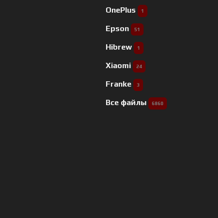
OnePlus
1
Epson
51
Hibrew
1
Xiaomi
24
Franke
3
Все файлы
6860