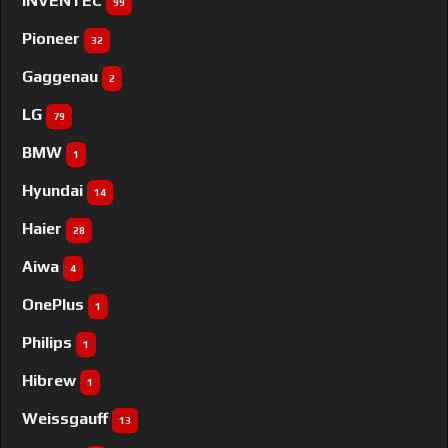
INVENTEC
99
Pioneer
32
Gaggenau
2
LG
79
BMW
1
Hyundai
14
Haier
28
Aiwa
4
OnePlus
1
Philips
1
Hibrew
1
Weissgauff
13