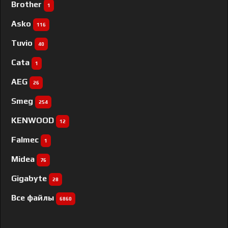
Brother
1
Asko
116
Tuvio
40
Cata
1
AEG
26
Smeg
254
KENWOOD
12
Falmec
1
Midea
76
Gigabyte
28
Все файлы
6860