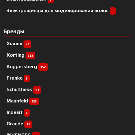
Электрощипцы для моделирования волос
3
Бренды
Xiaomi
24
Korting
233
Kuppersberg
152
Franke
3
Schulthess
13
Maunfeld
122
Indesit
6
Graude
22