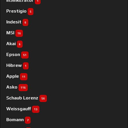
InSinkErator
1
Prestigio
5
Indesit
6
MSI
16
Akai
6
Epson
51
Hibrew
1
Apple
11
Asko
116
Schaub Lorenz
56
Weissgauff
13
Bomann
7