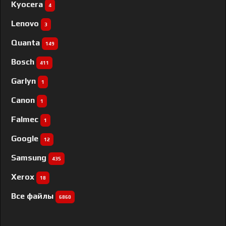
Kyocera
4
Lenovo
3
Quanta
149
Bosch
411
Garlyn
1
Canon
1
Falmec
1
Google
12
Samsung
435
Xerox
18
Все файлы
6860