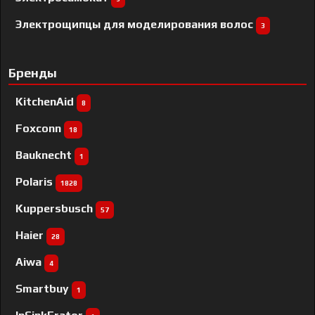
Электрощипцы для моделирования волос
3
Бренды
KitchenAid
8
Foxconn
18
Bauknecht
1
Polaris
1828
Kuppersbusch
57
Haier
28
Aiwa
4
Smartbuy
1