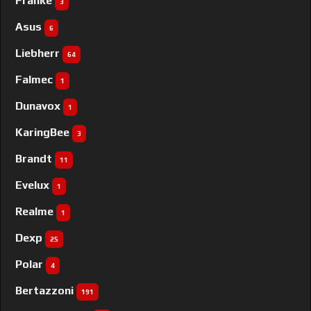
Franke
3
Asus
6
Liebherr
64
Falmec
1
Dunavox
1
KaringBee
3
Brandt
11
Evelux
1
Realme
1
Dexp
25
Polar
4
Bertazzoni
191