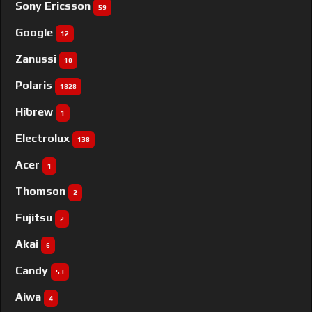
Sony Ericsson
59
Google
12
Zanussi
10
Polaris
1828
Hibrew
1
Electrolux
138
Acer
1
Thomson
2
Fujitsu
2
Akai
6
Candy
53
Aiwa
4