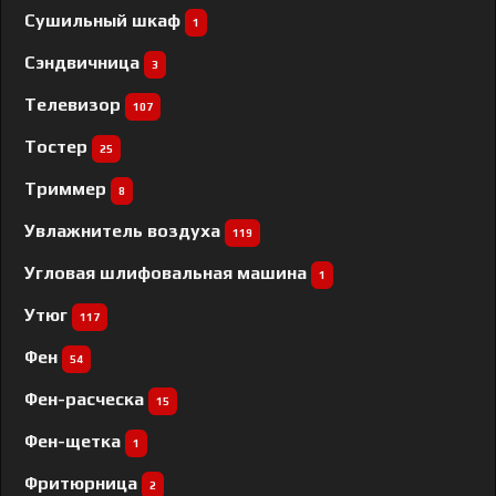
Сушильный шкаф
1
Сэндвичница
3
Телевизор
107
Тостер
25
Триммер
8
Увлажнитель воздуха
119
Угловая шлифовальная машина
1
Утюг
117
Фен
54
Фен-расческа
15
Фен-щетка
1
Фритюрница
2