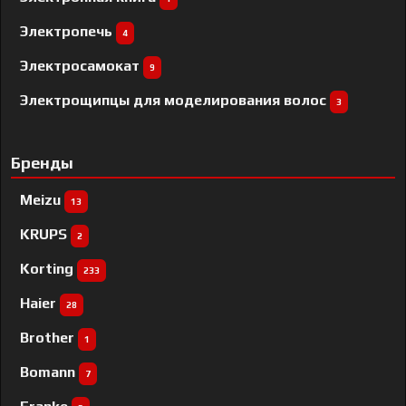
Электропечь
4
Электросамокат
9
Электрощипцы для моделирования волос
3
Бренды
Meizu
13
KRUPS
2
Korting
233
Haier
28
Brother
1
Bomann
7