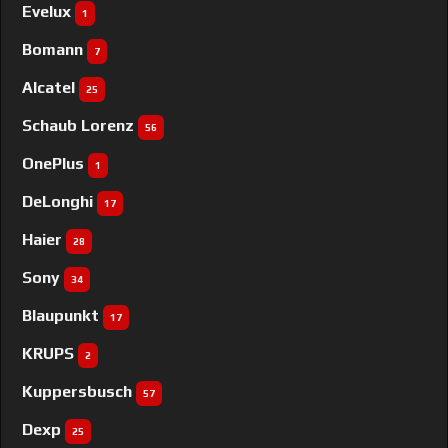
Evelux
1
Bomann
7
Alcatel
25
Schaub Lorenz
56
OnePlus
1
DeLonghi
17
Haier
28
Sony
34
Blaupunkt
17
KRUPS
2
Kuppersbusch
57
Dexp
25