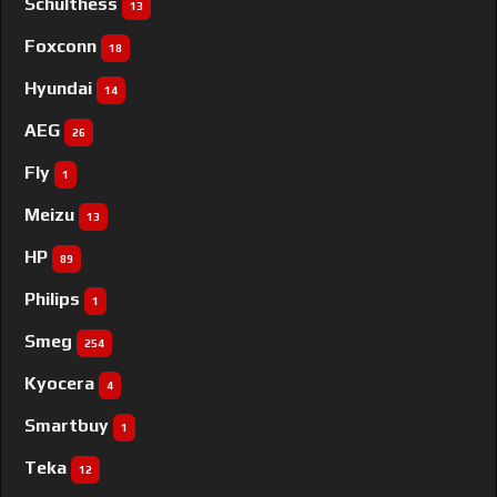
Schulthess
13
Foxconn
18
Hyundai
14
AEG
26
Fly
1
Meizu
13
HP
89
Philips
1
Smeg
254
Kyocera
4
Smartbuy
1
Teka
12