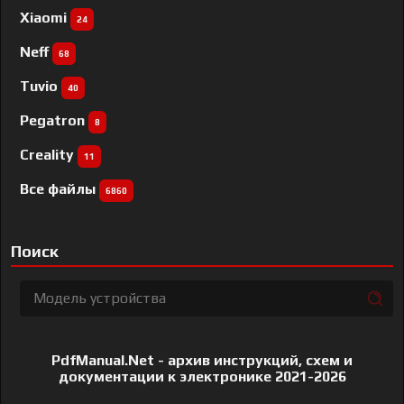
Xiaomi
24
Neff
68
Tuvio
40
Pegatron
8
Creality
11
Все файлы
6860
Поиск
PdfManual.Net - архив инструкций, схем и
документации к электронике 2021-2026