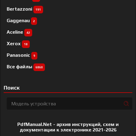
Bertazzoni
191
Gaggenau
2
Aceline
42
Xerox
18
Panasonic
9
Все файлы
6860
Поиск
PdfManual.Net - архив инструкций, схем и
документации к электронике 2021-2026