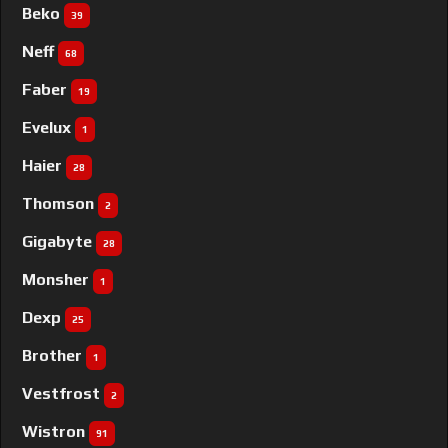
Beko
39
Neff
68
Faber
19
Evelux
1
Haier
28
Thomson
2
Gigabyte
28
Monsher
1
Dexp
25
Brother
1
Vestfrost
2
Wistron
91