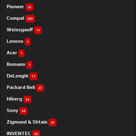
Pioneer
32
Compal
309
Weissgauff
13
Lenovo
3
Acer
1
Bomann
7
DeLonghi
17
Packard Bell
43
Hiberg
54
Sony
34
Zigmund & Shtain
32
INVENTEC
99