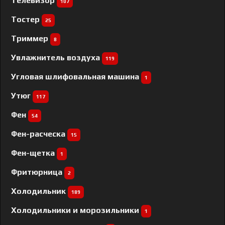
Телевизор
107
Тостер
25
Триммер
8
Увлажнитель воздуха
119
Угловая шлифовальная машина
1
Утюг
117
Фен
54
Фен-расческа
15
Фен-щетка
1
Фритюрница
2
Холодильник
189
Холодильники и морозильники
1