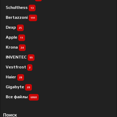
Schulthess
13
Bertazzoni
191
Dexp
25
Apple
11
Krona
24
INVENTEC
99
Vestfrost
2
Haier
28
Gigabyte
28
Все файлы
6860
Поиск