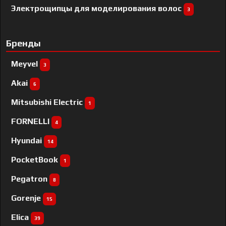
Электрощипцы для моделирования волос
3
Бренды
Meyvel
3
Akai
6
Mitsubishi Electric
1
FORNELLI
4
Hyundai
14
PocketBook
1
Pegatron
8
Gorenje
15
Elica
39