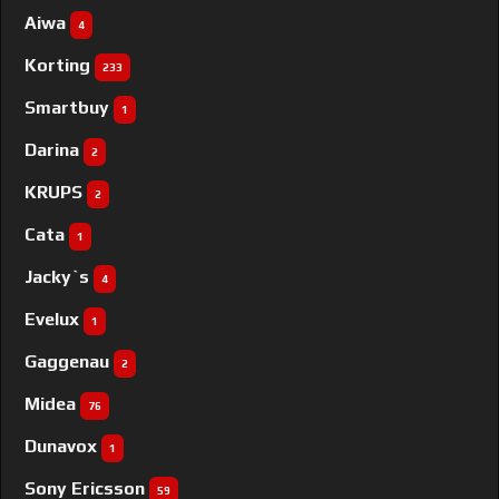
Aiwa
4
Korting
233
Smartbuy
1
Darina
2
KRUPS
2
Cata
1
Jacky`s
4
Evelux
1
Gaggenau
2
Midea
76
Dunavox
1
Sony Ericsson
59