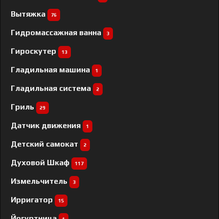
Вытяжка
76
Гидромассажная ванна
3
Гироскутер
13
Гладильная машина
1
Гладильная система
2
Гриль
29
Датчик движения
1
Детский самокат
2
Духовой Шкаф
117
Измельчитель
3
Ирригатор
15
Йогуртница