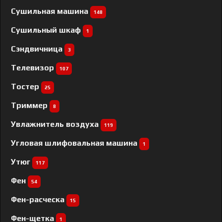
Сушильная машина
148
Сушильный шкаф
1
Сэндвичница
3
Телевизор
107
Тостер
25
Триммер
8
Увлажнитель воздуха
119
Угловая шлифовальная машина
1
Утюг
117
Фен
54
Фен-расческа
15
Фен-щетка
1