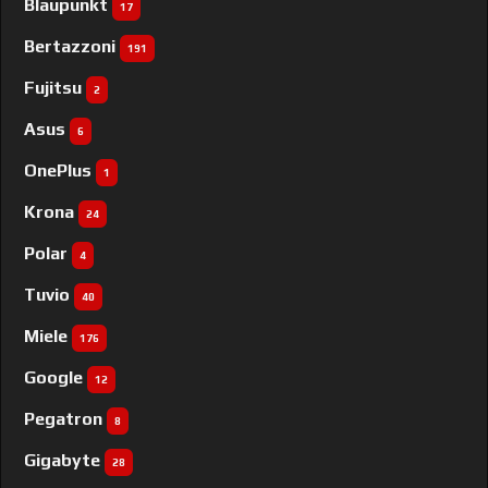
Blaupunkt
17
Bertazzoni
191
Fujitsu
2
Asus
6
OnePlus
1
Krona
24
Polar
4
Tuvio
40
Miele
176
Google
12
Pegatron
8
Gigabyte
28