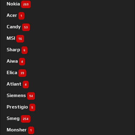
Nokia
269
Acer
1
Candy
53
MSI
16
Sharp
6
Aiwa
4
Elica
39
Atlant
4
Siemens
94
Prestigio
5
Smeg
254
Monsher
1