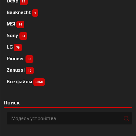
Dexp
25
Bauknecht
1
MSI
16
Sony
34
LG
79
Pioneer
32
Zanussi
10
Все файлы
6860
Поиск