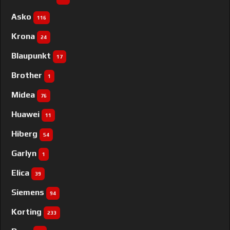
Asko
116
Krona
24
Blaupunkt
17
Brother
1
Midea
76
Huawei
11
Hiberg
54
Garlyn
1
Elica
39
Siemens
94
Korting
233