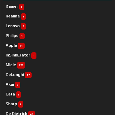
Kaiser
8
Realme
1
Lenovo
3
Philips
1
Apple
11
InSinkErator
1
Miele
176
DeLonghi
17
Akai
6
Cata
1
Sharp
6
De Dietrich
40