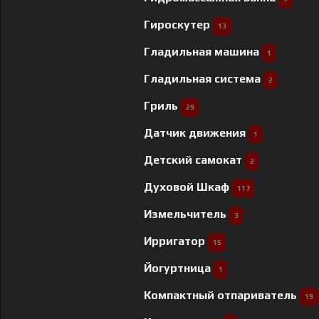
Гироскутер
13
Гладильная машина
1
Гладильная система
2
Гриль
29
Датчик движения
1
Детский самокат
2
Духовой Шкаф
117
Измельчитель
3
Ирригатор
15
Йогуртница
1
Компактный отпариватель
19