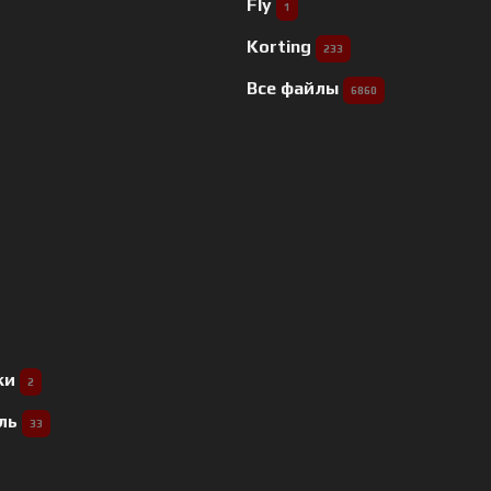
Fly
1
Korting
233
Все файлы
6860
ки
2
ель
33