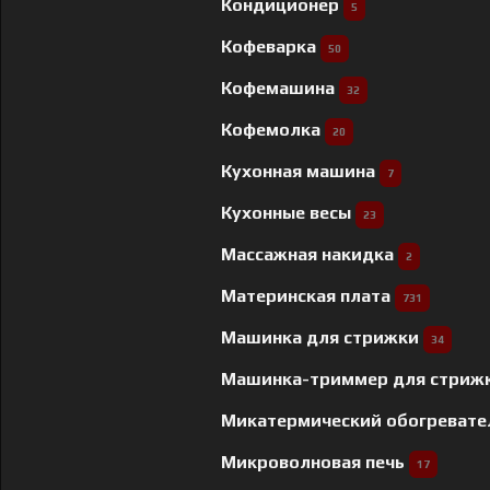
Кондиционер
5
Кофеварка
50
Кофемашина
32
Кофемолка
20
Кухонная машина
7
Кухонные весы
23
Массажная накидка
2
Материнская плата
731
Машинка для стрижки
34
Машинка-триммер для стриж
Микатермический обогреват
Микроволновая печь
17