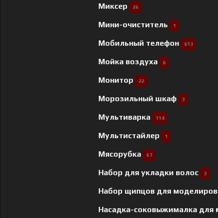
Миксер
26
Мини-очиститель
1
Мобильный телефон
613
Мойка воздуха
6
Монитор
22
Морозильный шкаф
3
Мультиварка
114
Мультистайлер
1
Мясорубка
67
Набор для укладки волос
3
Набор щипцов для моделиров
Насадка-соковыжималка для