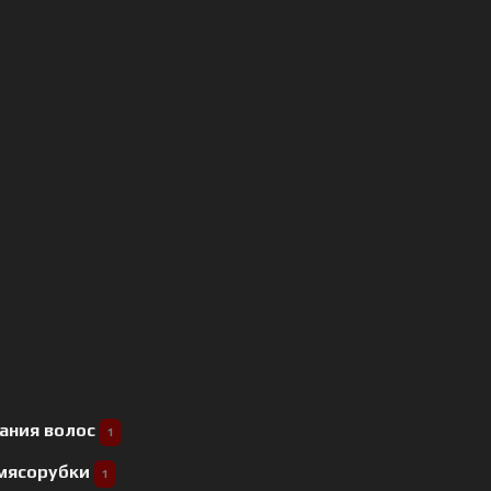
ания волос
1
 мясорубки
1