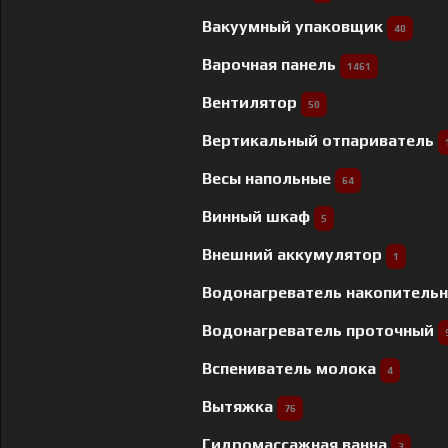
Вакуумный упаковщик
40
Варочная панель
1461
Вентилятор
50
Вертикальный отпариватель
Весы напольные
64
Винный шкаф
5
Внешний аккумулятор
1
Водонагреватель накопитель
Водонагреватель проточный
Вспениватель молока
4
Вытяжка
76
Гидромассажная ванна
3