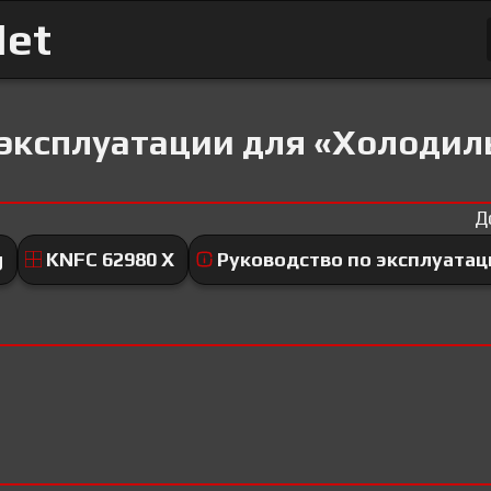
Net
 эксплуатации для «Холодил
Д
g
KNFC 62980 X
Руководство по эксплуатац