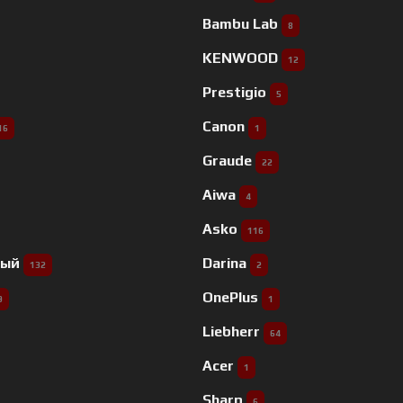
Bambu Lab
8
KENWOOD
12
Prestigio
5
Canon
16
1
Graude
22
Aiwa
4
Asko
116
ный
Darina
132
2
OnePlus
9
1
Liebherr
64
Acer
1
Sharp
6