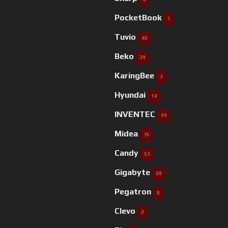
PocketBook
1
Tuvio
40
Beko
39
KaringBee
3
Hyundai
14
INVENTEC
99
Midea
76
Candy
53
Gigabyte
28
Pegatron
8
Clevo
2