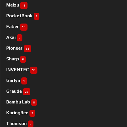
Meizu
13
PocketBook
1
Faber
19
Akai
6
Pioneer
32
Sharp
6
INVENTEC
99
Garlyn
1
Graude
22
Bambu Lab
8
KaringBee
3
Thomson
2