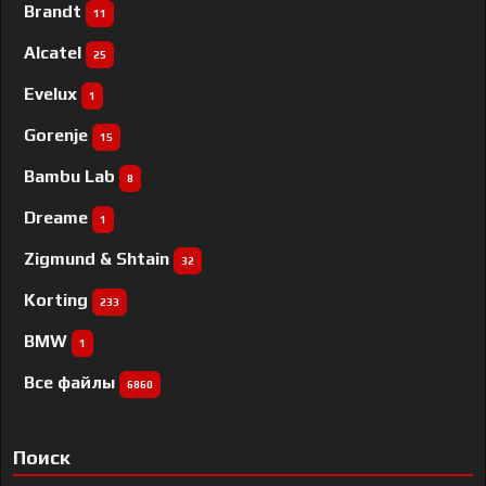
Brandt
11
Alcatel
25
Evelux
1
Gorenje
15
Bambu Lab
8
Dreame
1
Zigmund & Shtain
32
Korting
233
BMW
1
Все файлы
6860
Поиск