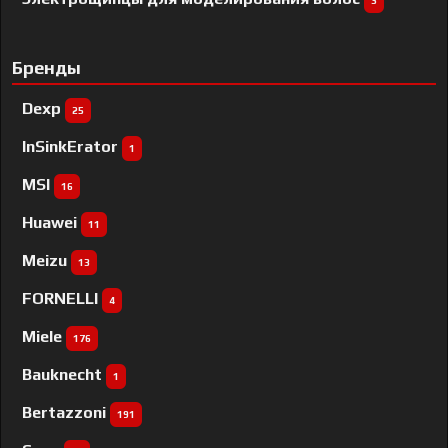
3
Бренды
Dexp
25
InSinkErator
1
MSI
16
Huawei
11
Meizu
13
FORNELLI
4
Miele
176
Bauknecht
1
Bertazzoni
191