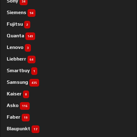
Sony
34
Siemens
94
Fujitsu
2
Quanta
149
Lenovo
3
Liebherr
64
Smartbuy
1
Samsung
435
Kaiser
8
Asko
116
Faber
19
Blaupunkt
17