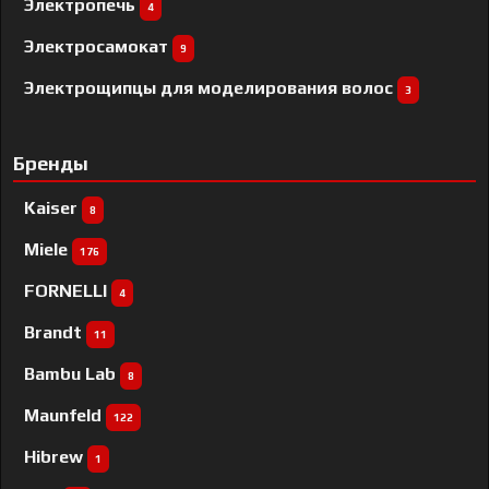
Электропечь
4
Электросамокат
9
Электрощипцы для моделирования волос
3
Бренды
Kaiser
8
Miele
176
FORNELLI
4
Brandt
11
Bambu Lab
8
Maunfeld
122
Hibrew
1