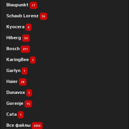
Blaupunkt
17
Schaub Lorenz
56
Kyocera
4
Hiberg
54
Bosch
411
KaringBee
3
Garlyn
1
Haier
28
Dunavox
1
Gorenje
15
Cata
1
Все файлы
6860