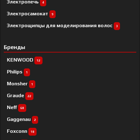
Электропечь
4
Электросамокат
9
Электрощипцы для моделирования волос
3
Бренды
KENWOOD
12
Philips
1
Monsher
1
Graude
22
Neff
68
Gaggenau
2
Foxconn
18