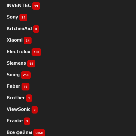
INVENTEC
99
Sony
34
KitchenAid
8
Xiaomi
24
Electrolux
138
Siemens
94
Smeg
254
Faber
19
Brother
1
ViewSonic
2
Franke
3
Все файлы
6860