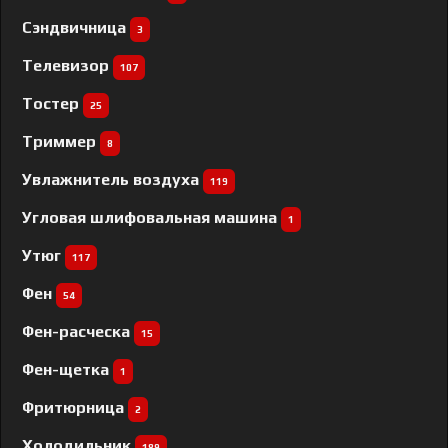
Сэндвичница
3
Телевизор
107
Тостер
25
Триммер
8
Увлажнитель воздуха
119
Угловая шлифовальная машина
1
Утюг
117
Фен
54
Фен-расческа
15
Фен-щетка
1
Фритюрница
2
Холодильник
189