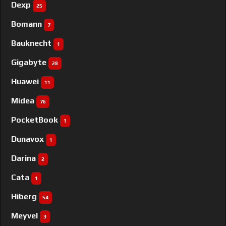
Dexp
25
Bomann
7
Bauknecht
1
Gigabyte
28
Huawei
11
Midea
76
PocketBook
1
Dunavox
1
Darina
2
Cata
1
Hiberg
54
Meyvel
3