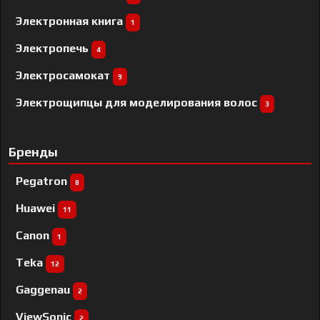
Электронная книга
1
Электропечь
4
Электросамокат
9
Электрощипцы для моделирования волос
3
Бренды
Pegatron
8
Huawei
11
Canon
1
Teka
12
Gaggenau
2
ViewSonic
2