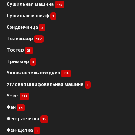
Сушильная машина
148
Сушильный шкаф
1
Сэндвичница
3
Телевизор
107
Тостер
25
Триммер
8
Увлажнитель воздуха
119
Угловая шлифовальная машина
1
Утюг
117
Фен
54
Фен-расческа
15
Фен-щетка
1