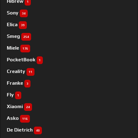
Hibrew
1
Sony
34
Elica
39
Smeg
254
Miele
176
PocketBook
1
Creality
11
Franke
3
Fly
1
Xiaomi
24
Asko
116
De Dietrich
40