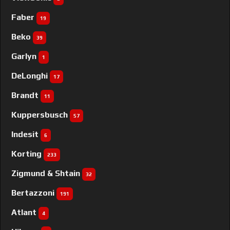
Faber
19
Beko
39
Garlyn
1
DeLonghi
17
Brandt
11
Kuppersbusch
57
Indesit
6
Korting
233
Zigmund & Shtain
32
Bertazzoni
191
Atlant
4