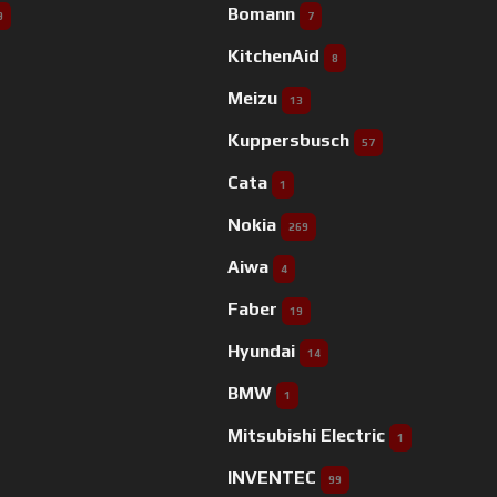
Bomann
9
7
KitchenAid
8
Meizu
13
Kuppersbusch
57
Cata
1
Nokia
269
Aiwa
4
Faber
19
Hyundai
14
BMW
1
Mitsubishi Electric
1
INVENTEC
99