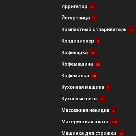
Ирригатор
15
Йогуртница
1
Компактный отпариватель
19
Кондиционер
5
Кофеварка
50
Кофемашина
32
Кофемолка
20
Кухонная машина
7
Кухонные весы
23
Массажная накидка
2
Материнская плата
731
Машинка для стрижки
34