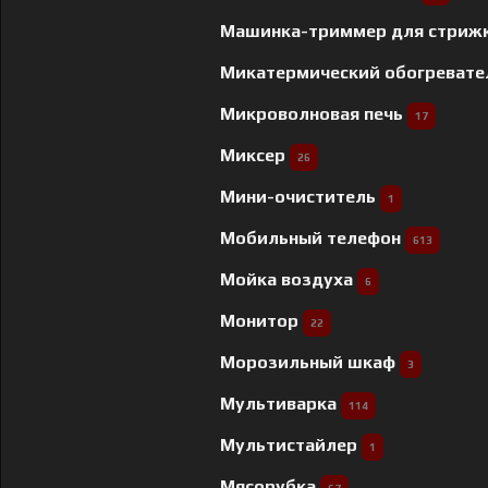
Машинка-триммер для стриж
Микатермический обогреват
Микроволновая печь
17
Миксер
26
Мини-очиститель
1
Мобильный телефон
613
Мойка воздуха
6
Монитор
22
Морозильный шкаф
3
Мультиварка
114
Мультистайлер
1
Мясорубка