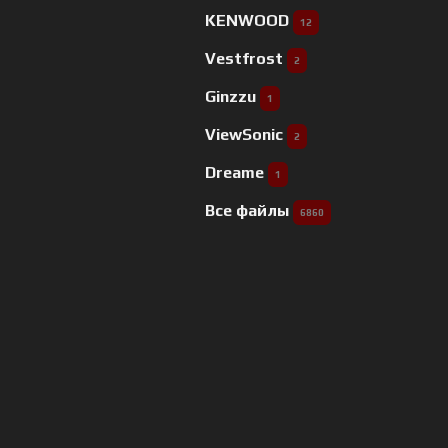
KENWOOD
12
Vestfrost
2
Ginzzu
1
ViewSonic
2
Dreame
1
Все файлы
6860