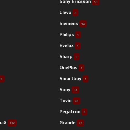
Sony Ericsson
59
Clevo
2
Siemens
94
Philips
1
Evelux
1
Sharp
6
OnePlus
1
Smartbuy
16
1
Sony
34
Tuvio
40
Pegatron
8
ный
Graude
132
22