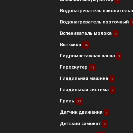
Водонагреватель накопитель
Водонагреватель проточный
Вспениватель молока
4
Вытяжка
76
Гидромассажная ванна
3
Гироскутер
13
Гладильная машина
1
Гладильная система
2
Гриль
29
Датчик движения
1
Детский самокат
2