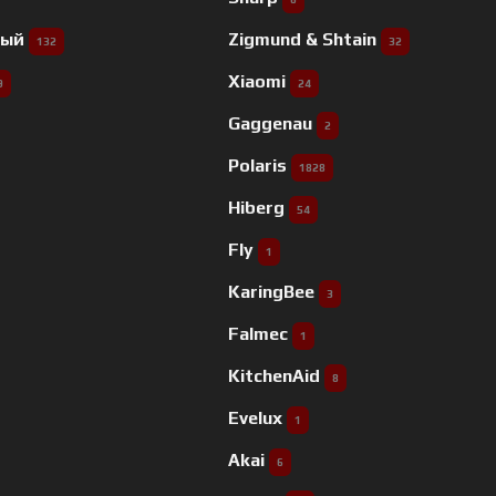
ный
Zigmund & Shtain
132
32
Xiaomi
9
24
Gaggenau
2
Polaris
1828
Hiberg
54
Fly
1
KaringBee
3
Falmec
1
KitchenAid
8
Evelux
1
Akai
6