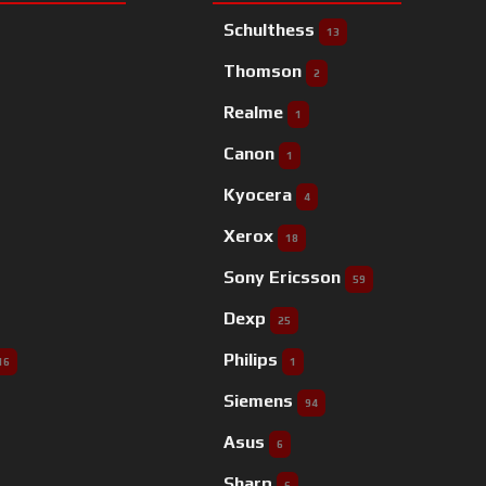
Schulthess
13
Thomson
2
Realme
1
Canon
1
Kyocera
4
Xerox
18
Sony Ericsson
59
Dexp
25
Philips
16
1
Siemens
94
Asus
6
Sharp
6