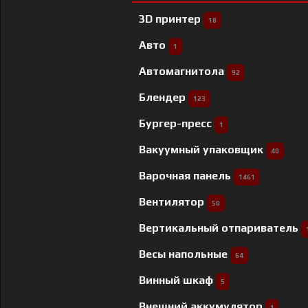
3D принтер
18
Авто
1
Автомагнитола
92
Блендер
123
Бургер-пресс
1
Вакуумный упаковщик
40
Варочная панель
1461
Вентилятор
50
Вертикальный отпариватель
Весы напольные
64
Винный шкаф
5
Внешний аккумулятор
1