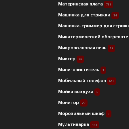
Материнская плата
731
Машинка для стрижки
34
Машинка-триммер для стриж
Микатермический обогреват
Микроволновая печь
17
Миксер
26
Мини-очиститель
1
Мобильный телефон
613
Мойка воздуха
6
Монитор
22
Морозильный шкаф
3
Мультиварка
114