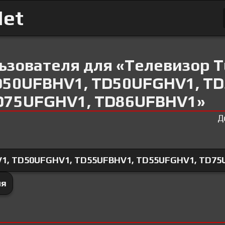
Net
ьзователя для «Телевизор T
D50UFBHV1, TD50UFGHV1, T
D75UFGHV1, TD86UFBHV1»
Д
1, TD50UFGHV1, TD55UFBHV1, TD55UFGHV1, TD75
ля