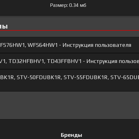
Размер: 0.34 мб
лы
WFS76HW1, WFS64HW1 - Инструкция пользователя
V1, TD32HFBHV1, TD43FFBHV1 - Инструкция пользо
UBK1R, STV-50FDUBK1R, STV-55FDUBK1R, STV-65DUB
Бренды