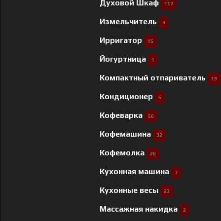
Духовой Шкаф
117
Измельчитель
3
Ирригатор
15
Йогуртница
1
Компактный отпариватель
19
Кондиционер
5
Кофеварка
50
Кофемашина
32
Кофемолка
20
Кухонная машина
7
Кухонные весы
23
Массажная накидка
2