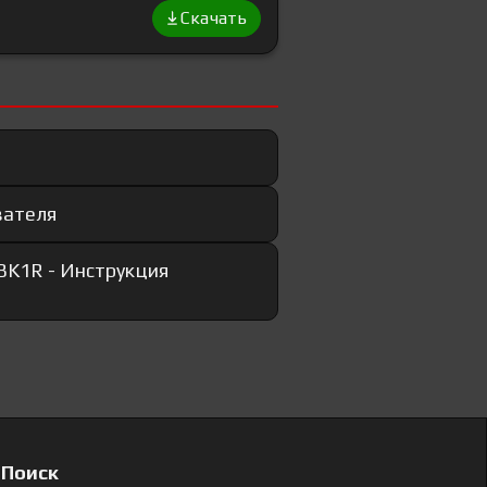
Скачать
вателя
K1R - Инструкция
Поиск