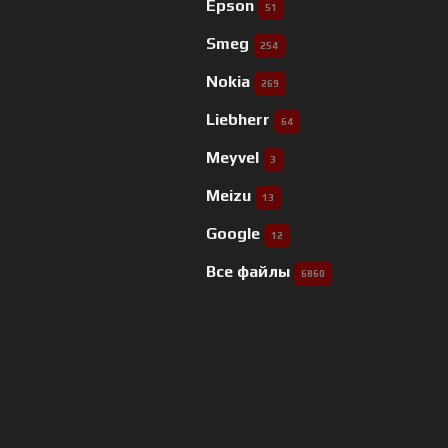
Epson
51
Smeg
254
Nokia
269
Liebherr
64
Meyvel
3
Meizu
13
Google
12
Все файлы
6860