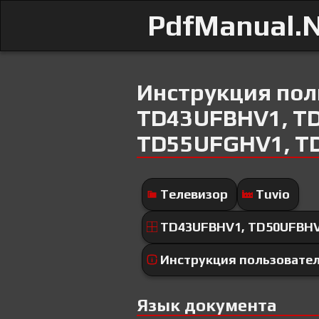
PdfManual.
Инструкция пол
TD43UFBHV1, T
TD55UFGHV1, T
Телевизор
Tuvio
TD43UFBHV1, TD50UFBHV
Инструкция пользовате
Язык документа