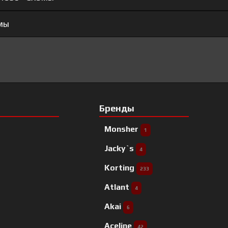
мы
Бренды
Monsher
1
Jacky`s
4
Korting
233
Atlant
4
Akai
6
Aceline
42