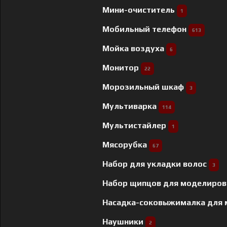
Мини-очиститель
1
Мобильный телефон
613
Мойка воздуха
6
Монитор
22
Морозильный шкаф
3
Мультиварка
114
Мультистайлер
1
Мясорубка
67
Набор для укладки волос
3
Набор щипцов для моделиров
Насадка-соковыжималка для
Наушники
2