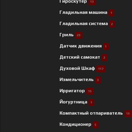
Гироскутер
13
Гладильная машина
1
Гладильная система
2
Гриль
29
Датчик движения
1
Детский самокат
2
Духовой Шкаф
117
Измельчитель
3
Ирригатор
15
Йогуртница
1
Компактный отпариватель
19
Кондиционер
5