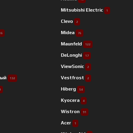
Mitsubishi Electric
1
Clevo
2
Midea
16
76
Maunfeld
122
DeLonghi
17
ViewSonic
2
ный
Vestfrost
132
2
Hiberg
9
54
Kyocera
4
Wistron
91
Acer
1