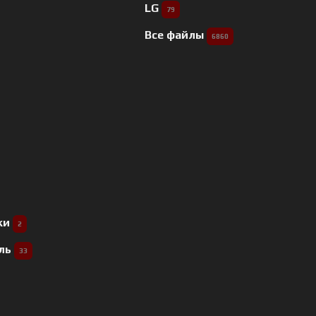
LG
79
Все файлы
6860
ки
2
ель
33