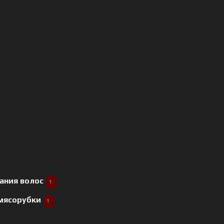
ания волос
1
 мясорубки
1