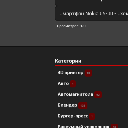
Смартфон Nokia C5-00 - Схе
Просмотров: 123
Категории
3D принтер
18
Авто
1
Автомагнитола
92
Блендер
123
Бургер-пресс
1
Вакуумный упаковщик
40