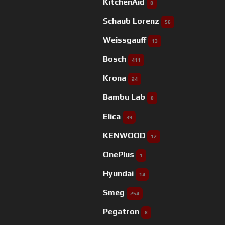
KitchenAid
8
Schaub Lorenz
56
Weissgauff
13
Bosch
411
Krona
24
Bambu Lab
8
Elica
39
KENWOOD
12
OnePlus
1
Hyundai
14
Smeg
254
Pegatron
8