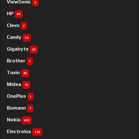
ViewSonic
2
HP
89
Clevo
2
Candy
53
Gigabyte
28
Brother
1
Tuvio
40
Midea
76
OnePlus
1
Bomann
7
Nokia
269
Electrolux
138