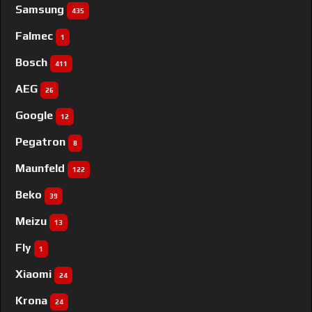
Samsung
435
Falmec
1
Bosch
411
AEG
26
Google
12
Pegatron
8
Maunfeld
122
Beko
39
Meizu
13
Fly
1
Xiaomi
24
Krona
24