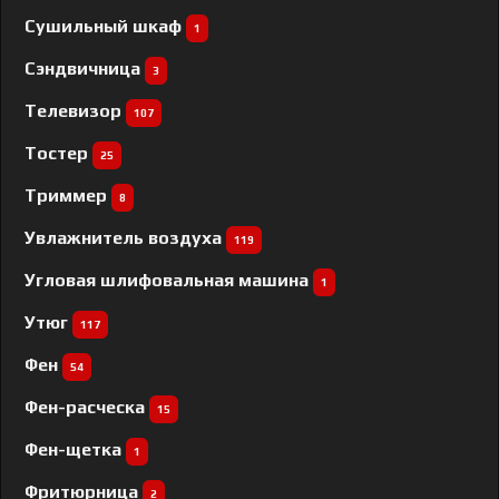
Сушильный шкаф
1
Сэндвичница
3
Телевизор
107
Тостер
25
Триммер
8
Увлажнитель воздуха
119
Угловая шлифовальная машина
1
Утюг
117
Фен
54
Фен-расческа
15
Фен-щетка
1
Фритюрница
2