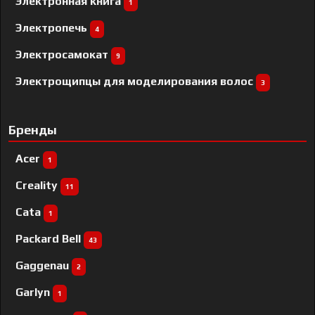
Электронная книга
1
Электропечь
4
Электросамокат
9
Электрощипцы для моделирования волос
3
Бренды
Acer
1
Creality
11
Cata
1
Packard Bell
43
Gaggenau
2
Garlyn
1